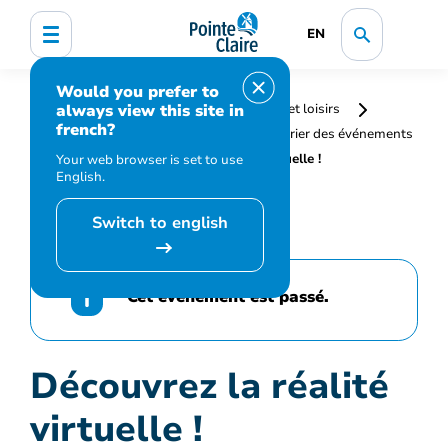
EN
Would you prefer to
always view this site in
Accueil
Bibliothèque, culture, sports et loisirs
french?
Programmation et inscription
Calendrier des événements
et activités
Découvrez la réalité virtuelle !
Your web browser is set to use
English.
Switch to english
Cet événement est passé.
Découvrez la réalité
virtuelle !