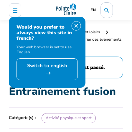
EN
Would you prefer to
always view this site in
Accueil
Bibliothèque, culture, sports et loisirs
french?
Programmation et inscription
Calendrier des événements
et activités
Entraînement fusion
Your web browser is set to use
English.
Switch to english
Cet événement est passé.
Entraînement fusion
Catégorie(s) :
Activité physique et sport