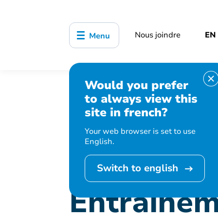
Nous joindre
EN
Menu
Would you prefer
Accueil
Bibliothèque, culture, sports
to always view this
Entraînement fusion
site in french?
Your web browser is set to use
English.
Cet événement 
Switch to english
Entraînem