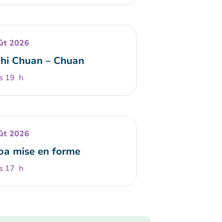
ût 2026
Chi Chuan – Chuan
s 19 h
ût 2026
a mise en forme
s 17 h