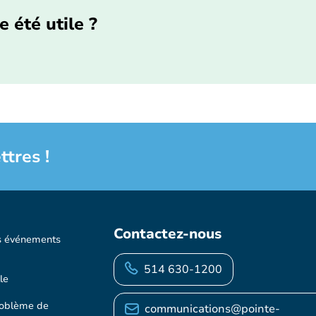
e été utile ?
ttres !
Contactez-nous
s événements
514 630-1200
le
roblème de
communications@pointe-