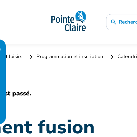
Recher
 et loisirs
Programmation et inscription
Calendri
est passé.
ent fusion