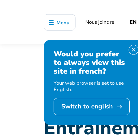
Nous joindre
EN
Menu
Would you prefer
Accueil
Bibliothèque, culture, sports
to always view this
Entraînement fusion
site in french?
Your web browser is set to use
English.
Cet événement 
Switch to english
Entraînem