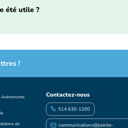
e été utile ?
ttres !
Contactez-nous
s événements
514 630-1200
le
roblème de
communications@pointe-