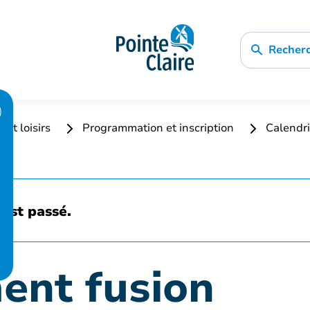
Recher
 et loisirs
Programmation et inscription
Calendri
est passé.
ent fusion