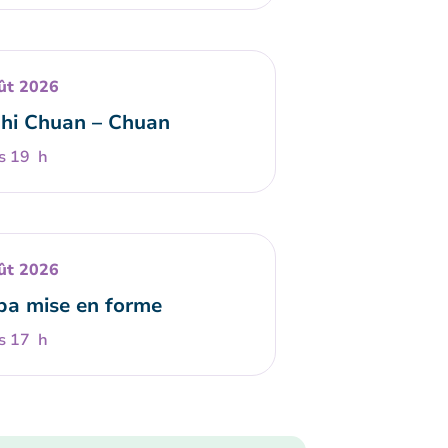
ût 2026
Chi Chuan – Chuan
s 19 h
ût 2026
a mise en forme
s 17 h