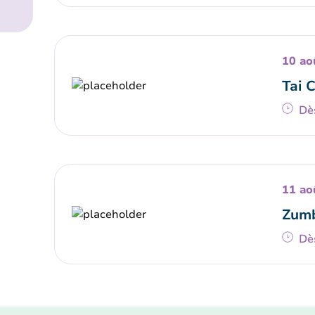
10 ao
Tai 
Dè
11 ao
Zumb
Dè