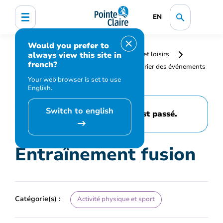
EN
Would you prefer to
always view this site in
Accueil
Bibliothèque, culture, sports et loisirs
french?
Programmation et inscription
Calendrier des événements
et activités
Entraînement fusion
Your web browser is set to use
English.
Switch to english
Cet événement est passé.
Entraînement fusion
Catégorie(s) :
Activité physique et sport