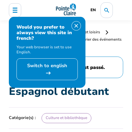
EN
Would you prefer to
always view this site in
Accueil
Bibliothèque, culture, sports et loisirs
french?
Programmation et inscription
Calendrier des événements
et activités
Espagnol débutant
Your web browser is set to use
English.
Switch to english
Cet événement est passé.
Espagnol débutant
Catégorie(s) :
Culture et bibliothèque