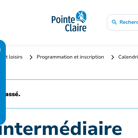
Recher
 et loisirs
Programmation et inscription
Calendri
 passé.
intermédiaire