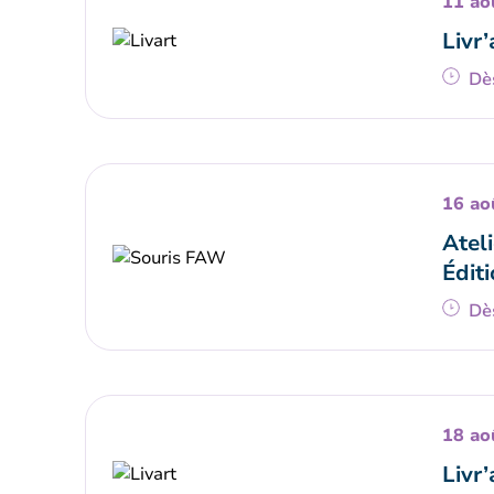
11 ao
Livr’
Dè
16 ao
Ateli
Éditi
Dè
18 ao
Livr’