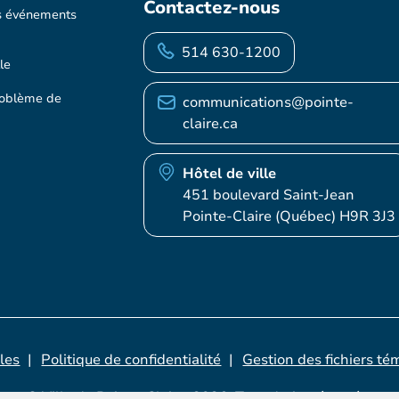
Contactez-nous
s événements
514 630-1200
le
roblème de
communications@pointe-
claire.ca
Hôtel de ville
451 boulevard Saint-Jean
Pointe-Claire (Québec) H9R 3J3
les
Politique de confidentialité
Gestion des fichiers té
© Ville de Pointe-Claire, 2026. Tous droits réservés.