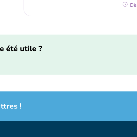
Dè
e été utile ?
ttres !