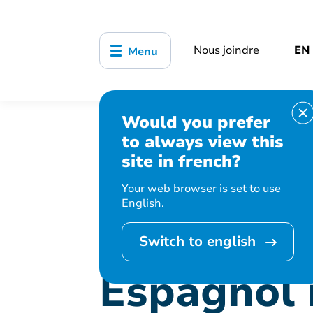
Nous joindre
EN
Menu
Would you prefer
Accueil
Bibliothèque, culture, sports
to always view this
Espagnol intermédiaire
site in french?
Your web browser is set to use
English.
Cet événement est
Switch to english
Espagnol 