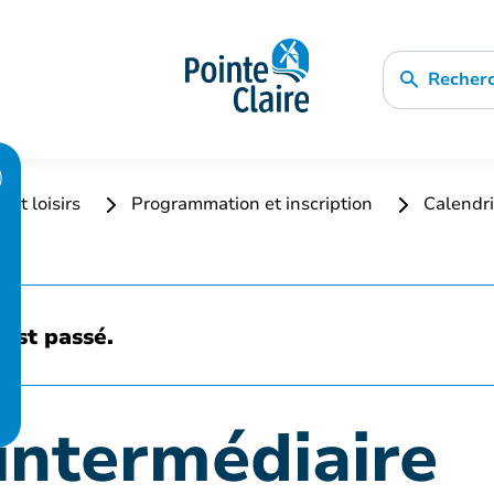
Recher
 et loisirs
Programmation et inscription
Calendri
est passé.
intermédiaire