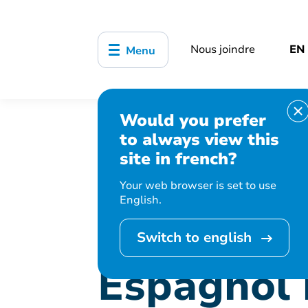
Nous joindre
EN
Menu
Would you prefer
Accueil
Bibliothèque, culture, sports
to always view this
Espagnol intermédiaire
site in french?
Your web browser is set to use
English.
Cet événement 
Switch to english
Espagnol 