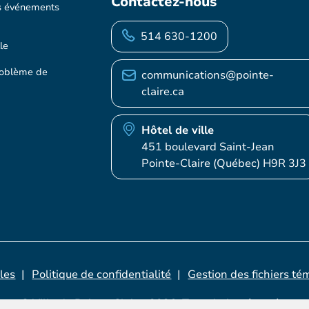
Contactez-nous
s événements
514 630-1200
le
roblème de
communications@pointe-
claire.ca
Hôtel de ville
451 boulevard Saint-Jean
Pointe-Claire (Québec) H9R 3J3
les
Politique de confidentialité
Gestion des fichiers té
© Ville de Pointe-Claire, 2026. Tous droits réservés.