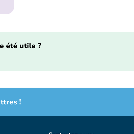
e été utile ?
ttres !