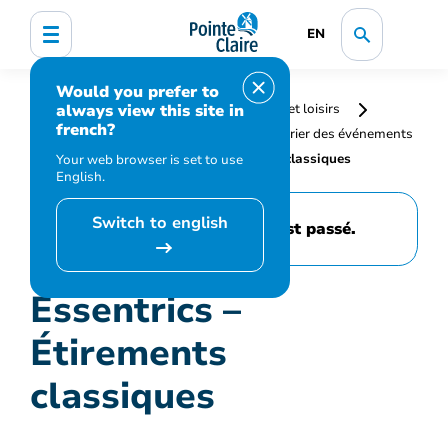
EN
Would you prefer to
always view this site in
Accueil
Bibliothèque, culture, sports et loisirs
french?
Programmation et inscription
Calendrier des événements
et activités
Essentrics – Étirements classiques
Your web browser is set to use
English.
Switch to english
Cet événement est passé.
Essentrics –
Étirements
classiques