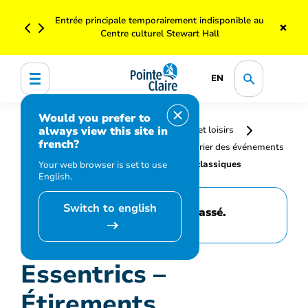
Entrée principale temporairement indisponible au
×
Centre culturel Stewart Hall
EN
Would you prefer to
always view this site in
Accueil
Bibliothèque, culture, sports et loisirs
french?
Programmation et inscription
Calendrier des événements
et activités
Essentrics – Étirements classiques
Your web browser is set to use
English.
Switch to english
Cet événement est passé.
Essentrics –
Étirements