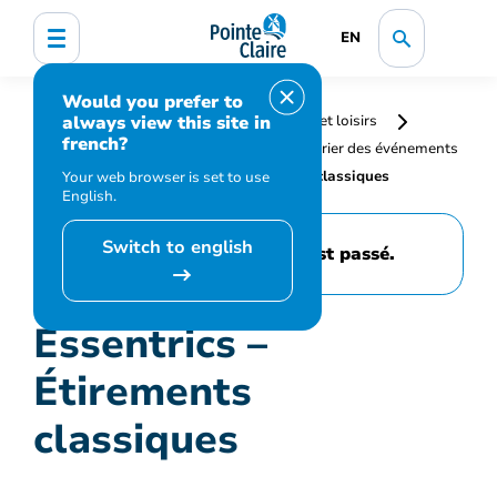
EN
Would you prefer to
always view this site in
Accueil
Bibliothèque, culture, sports et loisirs
french?
Programmation et inscription
Calendrier des événements
et activités
Essentrics – Étirements classiques
Your web browser is set to use
English.
Switch to english
Cet événement est passé.
Essentrics –
Étirements
classiques