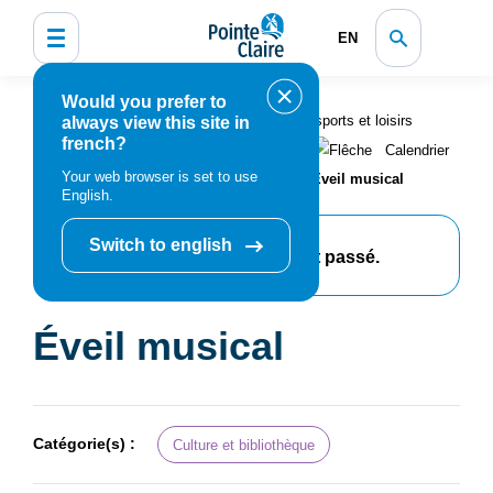
EN
Would you prefer to
Accueil
Bibliothèque, culture, sports et loisirs
always view this site in
french?
Programmation et inscription
Calendrier
Your web browser is set to use
des événements et activités
Éveil musical
English.
Switch to english
Cet événement est passé.
Éveil musical
Catégorie(s) :
Culture et bibliothèque