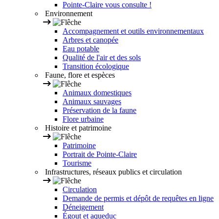
Pointe-Claire vous consulte !
Environnement
Accompagnement et outils environnementaux
Arbres et canopée
Eau potable
Qualité de l'air et des sols
Transition écologique
Faune, flore et espèces
Animaux domestiques
Animaux sauvages
Préservation de la faune
Flore urbaine
Histoire et patrimoine
Patrimoine
Portrait de Pointe-Claire
Tourisme
Infrastructures, réseaux publics et circulation
Circulation
Demande de permis et dépôt de requêtes en ligne
Déneigement
Égout et aqueduc