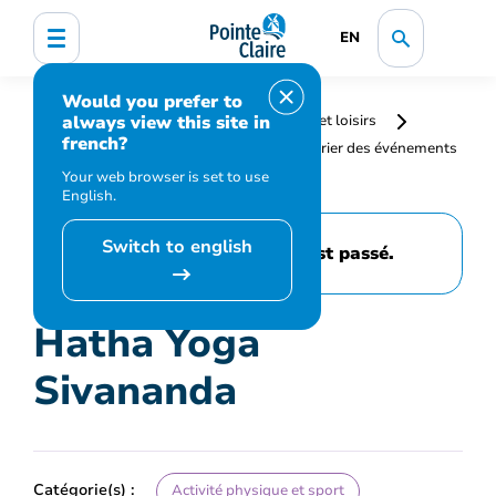
EN
Would you prefer to
always view this site in
Accueil
Bibliothèque, culture, sports et loisirs
french?
Programmation et inscription
Calendrier des événements
et activités
Hatha Yoga Sivananda
Your web browser is set to use
English.
Switch to english
Cet événement est passé.
Hatha Yoga
Sivananda
Catégorie(s) :
Activité physique et sport