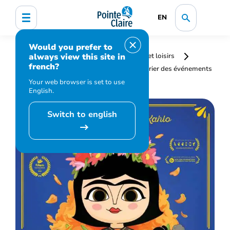
EN
Would you prefer to
always view this site in
Accueil
Bibliothèque, culture, sports et loisirs
french?
Programmation et inscription
Calendrier des événements
et activités
Hola Frida
Your web browser is set to use
English.
Switch to english