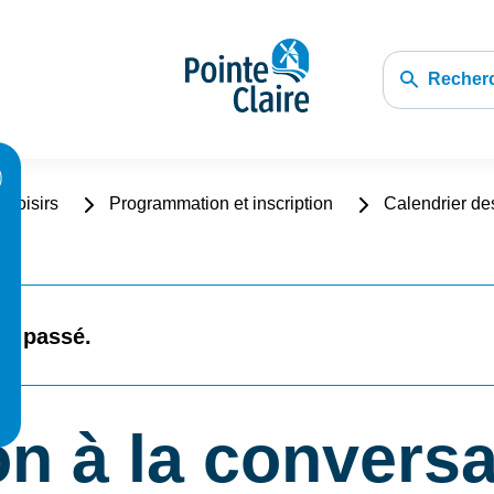
Recher
t loisirs
Programmation et inscription
Calendrier de
st passé.
on à la conversa