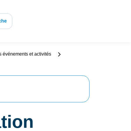
che
s événements et activités
tion