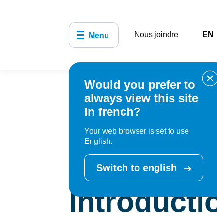
Nous joindre
EN
Menu
Would you prefer to
Accueil
Bibliothèque, culture, sports e
always view this site
Introduction à la conversation italienne
in french?
Your web browser is set to use
English.
Cet événement e
Switch to english
Introducti