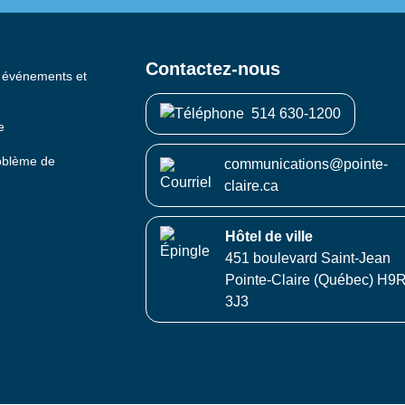
Contactez-nous
s événements et
514 630-1200
e
roblème de
communications@pointe-
claire.ca
Hôtel de ville
451 boulevard Saint-Jean
Pointe-Claire (Québec) H9
3J3