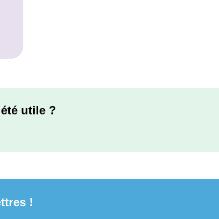
été utile ?
ttres !