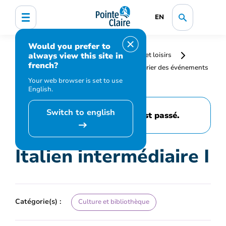
EN
Would you prefer to
always view this site in
Accueil
Bibliothèque, culture, sports et loisirs
french?
Programmation et inscription
Calendrier des événements
et activités
Italien intermédiaire I
Your web browser is set to use
English.
Switch to english
Cet événement est passé.
Italien intermédiaire I
Catégorie(s) :
Culture et bibliothèque