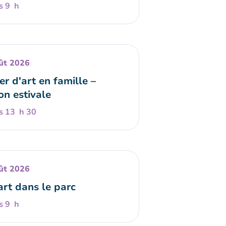
s 9 h
ût 2026
er d'art en famille –
on estivale
s 13 h 30
ût 2026
art dans le parc
s 9 h