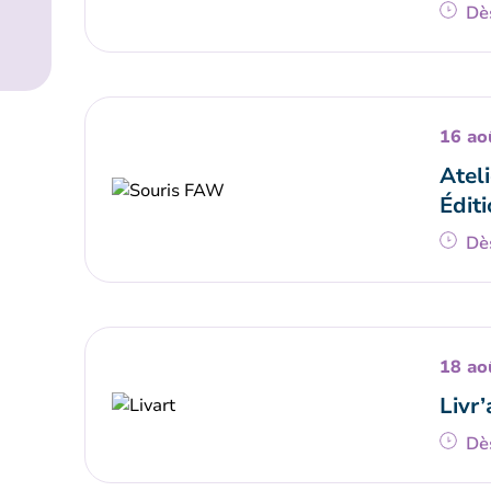
Dè
16 ao
Ateli
Éditi
Dè
18 ao
Livr’
Dè