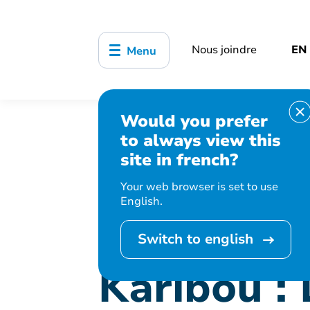
Nous joindre
EN
Menu
Would you prefer
Accueil
Bibliothèque, culture, sports
to always view this
Karibou : Les P’tits loups filous (2 1/2 
site in french?
Your web browser is set to use
English.
Cet événement 
Switch to english
Karibou : 