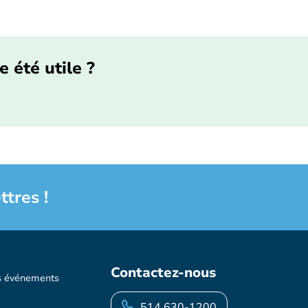
e été utile ?
ttres !
Contactez-nous
s événements
514 630-1200