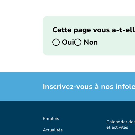
Cette page vous a-t-ell
Oui
Non
Inscrivez-vous à nos infole
Emplois
Calendrier de
et activités
Actualités