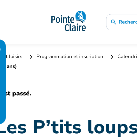
Recher
 et loisirs
Programmation et inscription
Calendri
à 3 ans)
est passé.
Les P’tits loups