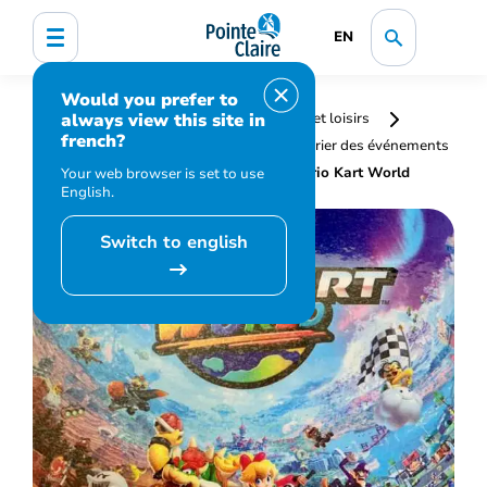
EN
Would you prefer to
always view this site in
Accueil
Bibliothèque, culture, sports et loisirs
french?
Programmation et inscription
Calendrier des événements
et activités
Nintendo Switch 2 – Mario Kart World
Your web browser is set to use
English.
Switch to english