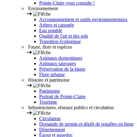
Pointe-Claire vous consulte !
Environnement
Accompagnement et outils environnementaux
Arbres et canopée
Eau potable
Qualité de l'air et des sols
Transition écologique
Faune, flore et espèces
Animaux domestiques
Animaux sauvages
Préservation de la faune
Flore urbaine
Histoire et patrimoine
Patrimoine
Portrait de Pointe-Claire
Tourisme
Infrastructures, réseaux publics et circulation
Circulation
Demande de permis et dépôt de requêtes en ligne
Déneigement
Égout et aqueduc