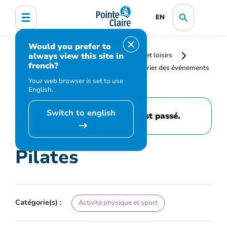
EN
Would you prefer to
always view this site in
Accueil
Bibliothèque, culture, sports et loisirs
french?
Programmation et inscription
Calendrier des événements
et activités
Pilates
Your web browser is set to use
English.
Switch to english
Cet événement est passé.
Pilates
Catégorie(s) :
Activité physique et sport