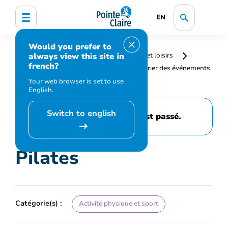
EN
Would you prefer to
always view this site in
Accueil
Bibliothèque, culture, sports et loisirs
french?
Programmation et inscription
Calendrier des événements
et activités
Pilates
Your web browser is set to use
English.
Switch to english
Cet événement est passé.
Pilates
Catégorie(s) :
Activité physique et sport