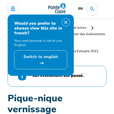
EN
Would you prefer to
always view this site in
Accueil
Bibliothèque, culture, sports et loisirs
french?
Programmation et inscription
Calendrier des événements
et activités
Pique-nique vernissage
Your web browser is set to use
English.
Switch to english
Cet événement est passé.
Pique-nique
vernissage