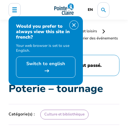
EN
Would you prefer to
always view this site in
Accueil
Bibliothèque, culture, sports et loisirs
french?
Programmation et inscription
Calendrier des événements
et activités
Poterie – tournage
Your web browser is set to use
English.
Switch to english
Cet événement est passé.
Poterie – tournage
Catégorie(s) :
Culture et bibliothèque