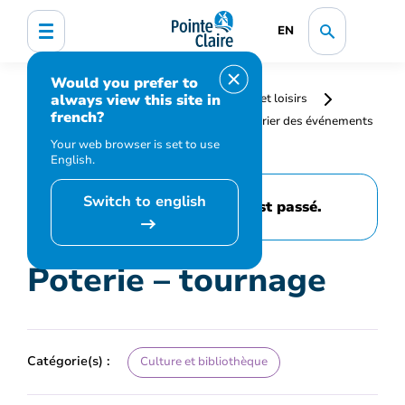
EN
Would you prefer to
always view this site in
Accueil
Bibliothèque, culture, sports et loisirs
french?
Programmation et inscription
Calendrier des événements
et activités
Poterie – tournage
Your web browser is set to use
English.
Switch to english
Cet événement est passé.
Poterie – tournage
Catégorie(s) :
Culture et bibliothèque