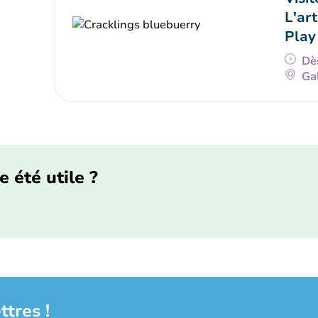
L'art
Play
Dè
Gal
e été utile ?
ttres !