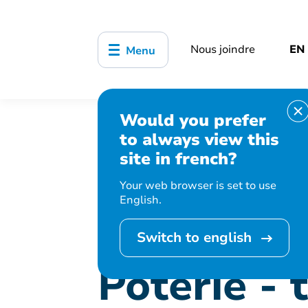
Nous joindre
EN
Menu
Would you prefer
Accueil
Bibliothèque, culture, sports
to always view this
Poterie - tournage
site in french?
Your web browser is set to use
English.
Cet événement 
Switch to english
Poterie -