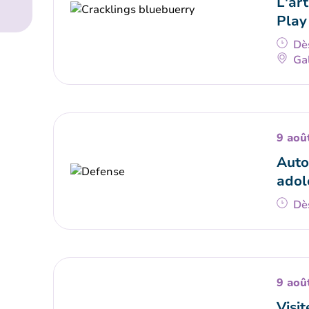
L'art
Play
Dè
Gal
9 aoû
Auto
adol
Dè
9 aoû
Visit