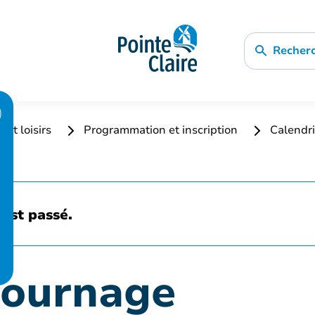
Recher
 et loisirs
Programmation et inscription
Calendri
est passé.
 tournage