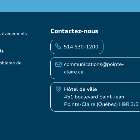
Contactez-nous
s événements
514 630-1200
le
roblème de
communications@pointe-
claire.ca
Hôtel de ville
451 boulevard Saint-Jean
Pointe-Claire (Québec) H9R 3J3