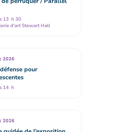
 de perruquer / Parallel
s 13 h 30
erie d'art Stewart Hall
t 2026
défense pour
escentes
s 14 h
t 2026
e guidée de l’exposition