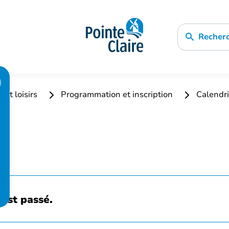
Recher
 et loisirs
Programmation et inscription
Calendri
est passé.