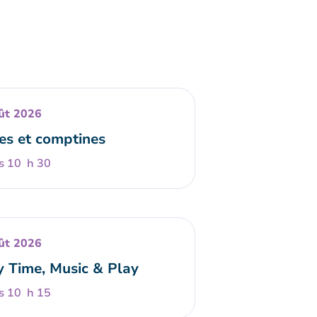
ût 2026
es et comptines
s 10 h 30
ût 2026
y Time, Music & Play
s 10 h 15