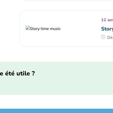
12 ao
Stor
Dè
e été utile ?