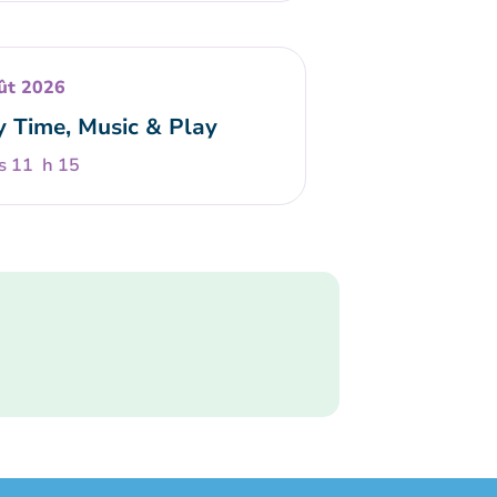
ût 2026
y Time, Music & Play
s 11 h 15