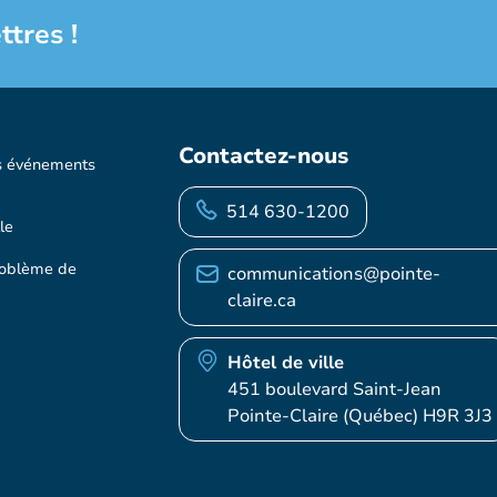
ttres !
Contactez-nous
s événements
514 630-1200
le
roblème de
communications@pointe-
claire.ca
Hôtel de ville
451 boulevard Saint-Jean
Pointe-Claire (Québec) H9R 3J3