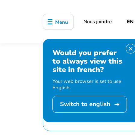
Nous joindre
EN
Menu
Would you prefer
Accueil
Bibliothèque, culture, sports
to always view this
Story Time at Valois
site in french?
Your web browser is set to use
English.
Switch to english
Cet événement 