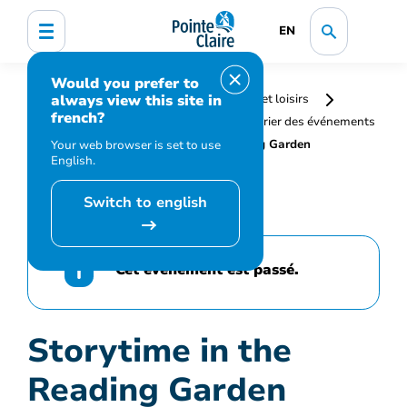
EN
Would you prefer to
always view this site in
Accueil
Bibliothèque, culture, sports et loisirs
french?
Programmation et inscription
Calendrier des événements
et activités
Storytime in the Reading Garden
Your web browser is set to use
English.
Switch to english
Cet événement est passé.
Storytime in the
Reading Garden