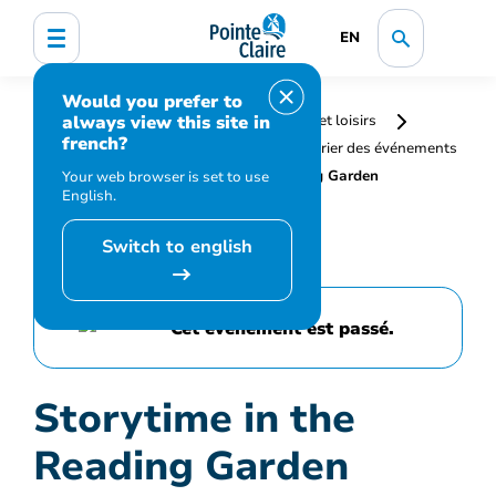
EN
Would you prefer to
always view this site in
Accueil
Bibliothèque, culture, sports et loisirs
french?
Programmation et inscription
Calendrier des événements
et activités
Storytime in the Reading Garden
Your web browser is set to use
English.
Switch to english
Cet événement est passé.
Storytime in the
Reading Garden