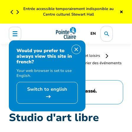
Entrée accessible temporairement indisponible au
×
Centre culturel Stewart Hall
EN
Would you prefer to
always view this site in
Accueil
Bibliothèque, culture, sports et loisirs
french?
Programmation et inscription
Calendrier des événements
et activités
Studio d'art libre
Your web browser is set to use
English.
Switch to english
Cet événement est passé.
Studio d'art libre