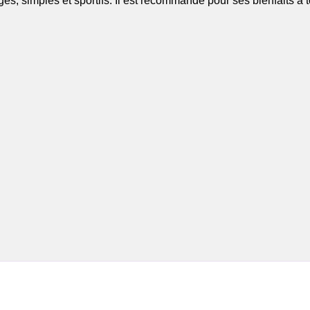
es, simples et sportifs. Il est recommandé pour ses bienfaits à 