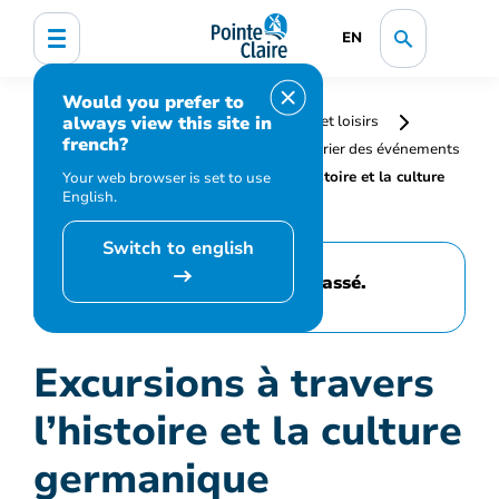
EN
Would you prefer to
always view this site in
Accueil
Bibliothèque, culture, sports et loisirs
french?
Programmation et inscription
Calendrier des événements
et activités
Excursions à travers l’histoire et la culture
Your web browser is set to use
English.
germanique
Switch to english
Cet événement est passé.
Excursions à travers
l’histoire et la culture
germanique