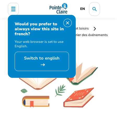
EN
Would you prefer to
always view this site in
Accueil
Bibliothèque, culture, sports et loisirs
french?
Programmation et inscription
Calendrier des événements
et activités
Valois Book Club
Your web browser is set to use
English.
Switch to english