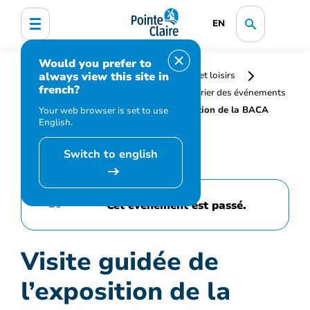
EN
Would you prefer to
always view this site in
Accueil
Bibliothèque, culture, sports et loisirs
french?
Programmation et inscription
Calendrier des événements
et activités
Visite guidée de l’exposition de la BACA
Your web browser is set to use
English.
Switch to english
Cet événement est passé.
Visite guidée de
l’exposition de la