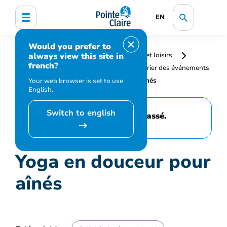
EN
Would you prefer to
always view this site in
Accueil
Bibliothèque, culture, sports et loisirs
french?
Programmation et inscription
Calendrier des événements
et activités
Yoga en douceur pour aînés
Your web browser is set to use
English.
Switch to english
Cet événement est passé.
Yoga en douceur pour
aînés