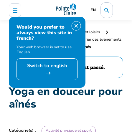
EN
Would you prefer to
always view this site in
Accueil
Bibliothèque, culture, sports et loisirs
french?
Programmation et inscription
Calendrier des événements
et activités
Yoga en douceur pour aînés
Your web browser is set to use
English.
Switch to english
Cet événement est passé.
Yoga en douceur pour
aînés
Catégorie(s) :
Activité physique et sport