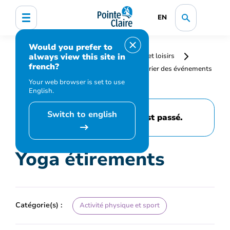
EN
Would you prefer to
always view this site in
Accueil
Bibliothèque, culture, sports et loisirs
french?
Programmation et inscription
Calendrier des événements
et activités
Yoga étirements
Your web browser is set to use
English.
Switch to english
Cet événement est passé.
Yoga étirements
Catégorie(s) :
Activité physique et sport