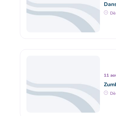
Dans
Dè
11 ao
Zumb
Dè