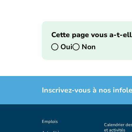
Cette page vous a-t-ell
Oui
Non
Inscrivez-vous à nos infole
Emplois
Calendrier de
et activités