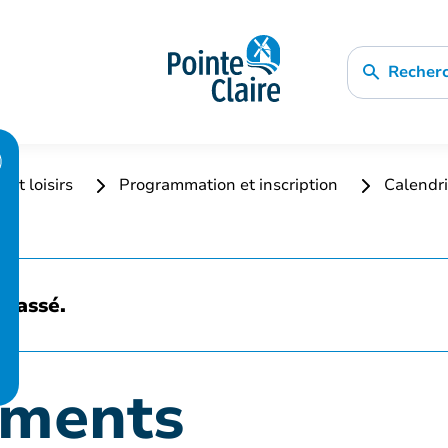
Recher
 et loisirs
Programmation et inscription
Calendri
 passé.
ements