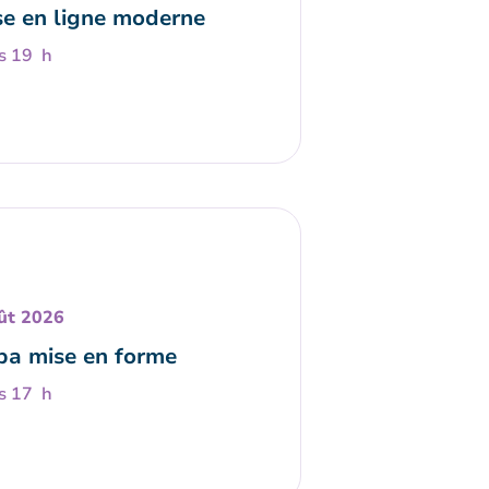
e en ligne moderne
s 19 h
ût 2026
a mise en forme
s 17 h