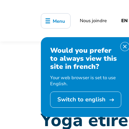
Nous joindre
EN
Menu
Would you prefer
Accueil
Bibliothèque, culture, sports
to always view this
Yoga étirements
site in french?
Your web browser is set to use
English.
Cet événement est
Switch to english
Yoga étir