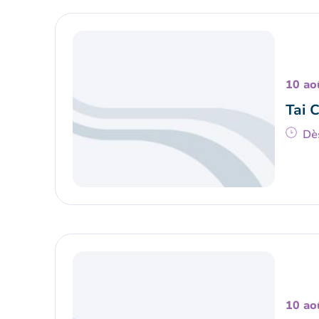
10 ao
Tai 
Dè
10 ao