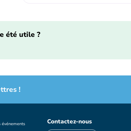
e été utile ?
ttres !
Contactez-nous
s événements