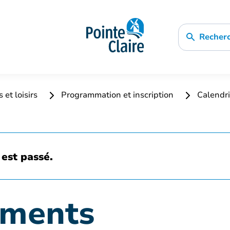
Recher
 et loisirs
Programmation et inscription
Calendri
est passé.
ements