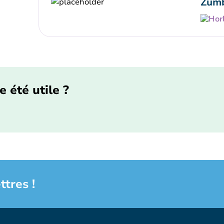
Zumb
e été utile ?
ttres !