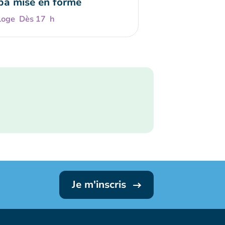
a mise en forme
Dès 17 h
Je m'inscris