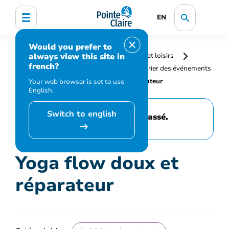
EN
Would you prefer to
always view this site in
Accueil
Bibliothèque, culture, sports et loisirs
french?
Programmation et inscription
Calendrier des événements
et activités
Yoga flow doux et réparateur
Your web browser is set to use
English.
Switch to english
Cet événement est passé.
Yoga flow doux et
réparateur