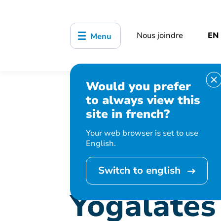
Nous joindre
EN
Menu
Would you prefer
Accueil
Bibliothèque, culture, sports
to always view this
Yogalates
site in french?
Your web browser is set to use
English.
Cet événement est
Switch to english
Yogalates