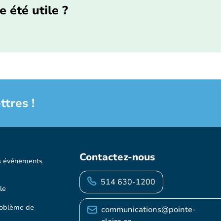
e été utile ?
ttres !
Contactez-nous
s événements
514 630-1200
le
roblème de
communications@pointe-