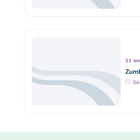
11 ao
Zumb
Dè