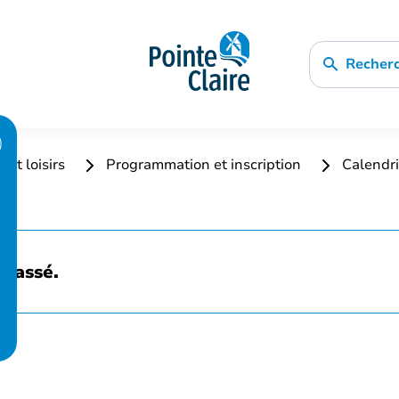
Recher
 et loisirs
Programmation et inscription
Calendri
 passé.