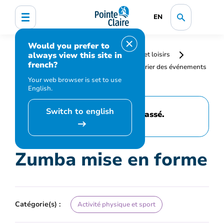
EN
Would you prefer to
always view this site in
Accueil
Bibliothèque, culture, sports et loisirs
french?
Programmation et inscription
Calendrier des événements
et activités
Zumba mise en forme
Your web browser is set to use
English.
Switch to english
Cet événement est passé.
Zumba mise en forme
Catégorie(s) :
Activité physique et sport