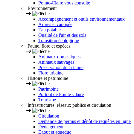
Pointe-Claire vous consulte !
Environnement
Accompagnement et outils environnementaux
Arbres et canopée
Eau potable
Qualité de l'air et des sols
Transition écologique
Faune, flore et espèces
Animaux domestiques
Animaux sauvages
Préservation de la faune
Flore urbaine
Histoire et patrimoine
Patrimoine
Portrait de Pointe-Claire
Tourisme
Infrastructures, réseaux publics et circulation
Circulation
Demande de permis et dépôt de requêtes en ligne
Déneigement
Égout et aqueduc