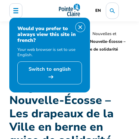
EN
Would you prefer to
always view this site in
Accueil
Organisation municipale
Nouvelles et
french?
médias
Actualités
Tragédie en Nouvelle-Écosse –
Les drapeaux de la Ville en berne en guise de solidarité
Your web browser is set to use
English.
Switch to english
Tragédie en
Nouvelle-Écosse –
Les drapeaux de la
Ville en berne en