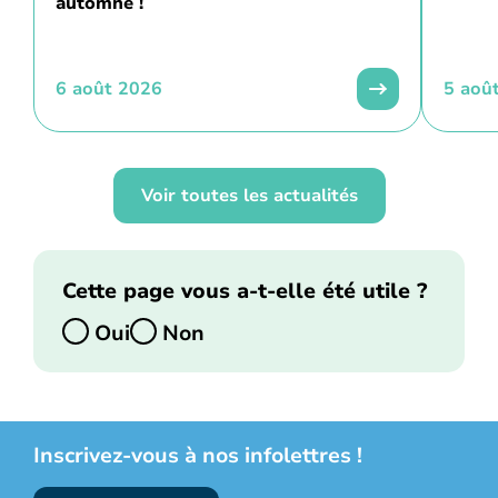
automne !
6 août 2026
5 aoû
Voir toutes les actualités
Cette page vous a-t-elle été utile ?
Oui
Non
Inscrivez-vous à nos infolettres !