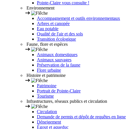
Pointe-Claire vous consulte !
Environnement
Accompagnement et outils environnementaux
Arbres et canopée
Eau potable
Qualité de l'air et des sols
Transition écologique
Faune, flore et espèces
Animaux domestiques
Animaux sauvages
Préservation de la faune
Flore urbaine
Histoire et patrimoine
Patrimoine
Portrait de Pointe-Claire
Tourisme
Infrastructures, réseaux publics et circulation
Circulation
Demande de permis et dépôt de requêtes en ligne
Déneigement
Égout et aqueduc