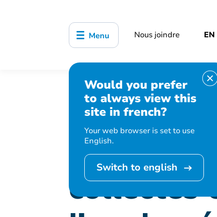
Nous joindre
EN
Menu
Would you prefer
Accueil
Avis et alertes
Change
to always view this
site in french?
Déchets et recyclage
Your web browser is set to use
Changemen
English.
Switch to english
collectes 