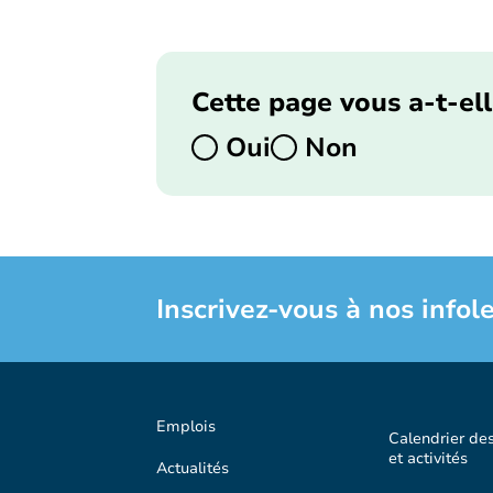
Cette page vous a-t-ell
Oui
Non
Inscrivez-vous à nos infole
Emplois
Calendrier de
et activités
Actualités