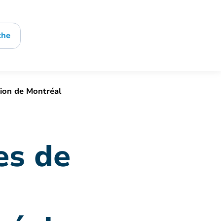
che
tion de Montréal
es de