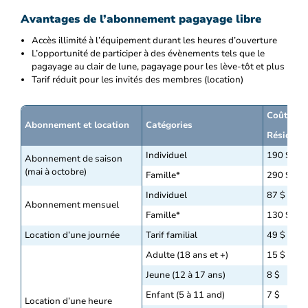
Avantages de l’abonnement pagayage libre
Accès illimité à l’équipement durant les heures d’ouverture
L’opportunité de participer à des évènements tels que le
pagayage au clair de lune, pagayage pour les lève-tôt et plus
Tarif réduit pour les invités des membres (location)
Coût
Abonnement et location
Catégories
Résident(
Individuel
190 $
Abonnement de saison
(mai à octobre)
Famille*
290 $
Individuel
87 $
Abonnement mensuel
Famille*
130 $
Location d’une journée
Tarif familial
49 $
Adulte (18 ans et +)
15 $
Jeune (12 à 17 ans)
8 $
Enfant (5 à 11 and)
7 $
Location d’une heure