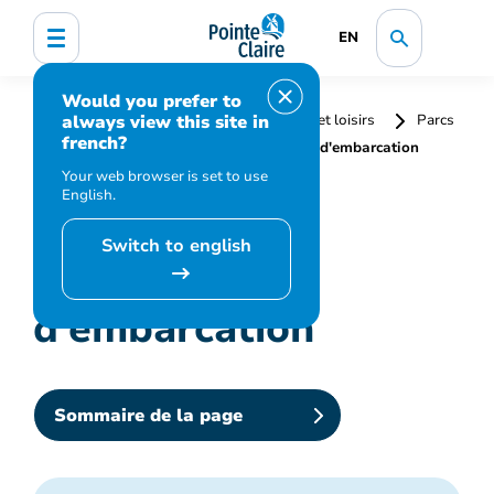
EN
Would you prefer to
always view this site in
Accueil
Bibliothèque, culture, sports et loisirs
Parcs
french?
et installations extérieures
Location d'embarcation
Your web browser is set to use
English.
Switch to english
Location
d'embarcation
Sommaire de la page