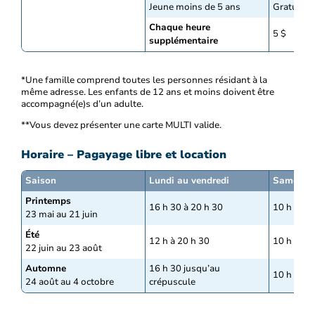
Jeune moins de 5 ans
Gratuit
Chaque heure
5 $
supplémentaire
*Une famille comprend toutes les personnes résidant à la
même adresse. Les enfants de 12 ans et moins doivent être
accompagné(e)s d’un adulte.
**Vous devez présenter une carte MULTI valide.
Horaire – Pagayage libre et location
Saison
Lundi au vendredi
Samedi e
Printemps
16 h 30 à 20 h 30
10 h à 18
23 mai au 21 juin
Été
12 h à 20 h 30
10 h à 18
22 juin au 23 août
Automne
16 h 30 jusqu’au
10 h à 17
24 août au 4 octobre
crépuscule