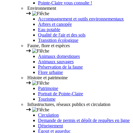
Pointe-Claire vous consulte !
Environnement
Accompagnement et outils environnementaux
Arbres et canopée
Eau potable
Qualité de l'air et des sols
Transition écologique
Faune, flore et espèces
Animaux domestiques
Animaux sauvages
Préservation de la faune
Flore urbaine
Histoire et patrimoine
Patrimoine
Portrait de Pointe-Claire
Tourisme
Infrastructures, réseaux publics et circulation
Circulation
Demande de permis et dépôt de requêtes en ligne
Déneigement
Égout et aqueduc