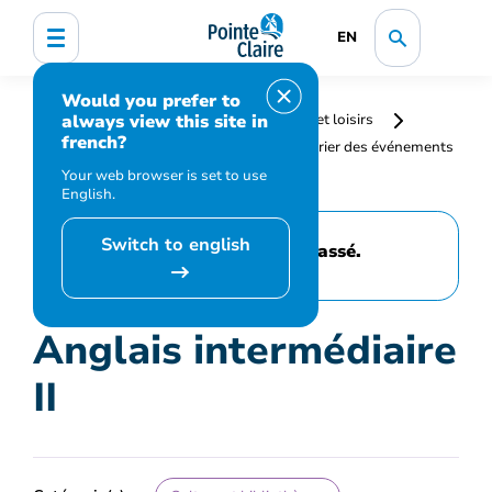
EN
Would you prefer to
always view this site in
Accueil
Bibliothèque, culture, sports et loisirs
french?
Programmation et inscription
Calendrier des événements
et activités
Anglais intermédiaire II
Your web browser is set to use
English.
Switch to english
Cet événement est passé.
Anglais intermédiaire
II