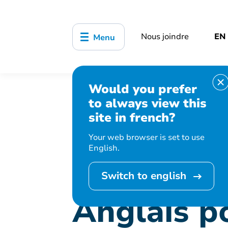
Nous joindre
EN
Menu
Would you prefer
Accueil
Bibliothèque, culture, sports
to always view this
Anglais pour débutants II
site in french?
Your web browser is set to use
English.
Cet événement 
Switch to english
Anglais p