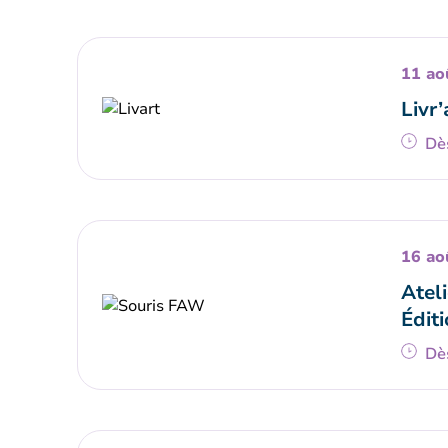
11 ao
Livr’
Dè
16 ao
Ateli
Éditi
Dè