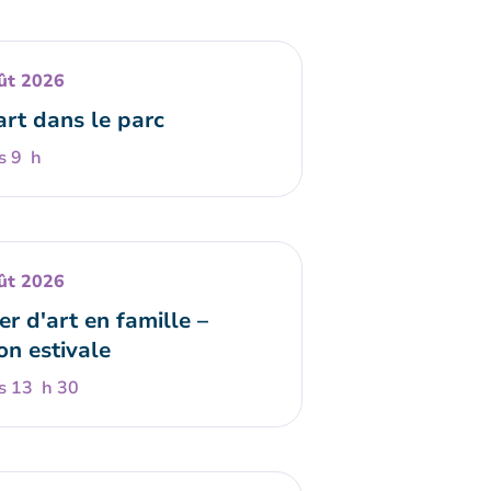
ût 2026
art dans le parc
s 9 h
ût 2026
er d'art en famille –
on estivale
s 13 h 30