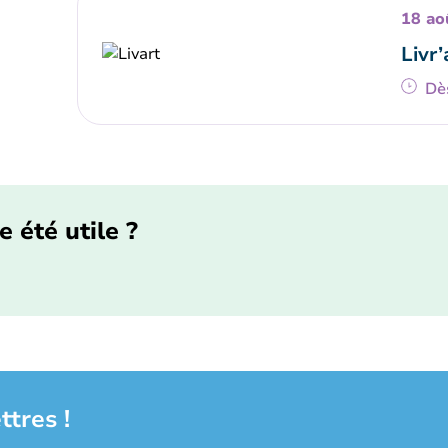
18 ao
Livr’
Dè
e été utile ?
ttres !