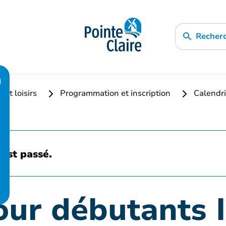
Recher
 et loisirs
Programmation et inscription
Calendri
est passé.
our débutants I